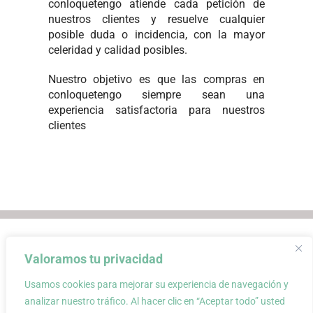
conloquetengo atiende cada petición de
nuestros clientes y resuelve cualquier
posible duda o incidencia, con la mayor
celeridad y calidad posibles.
Nuestro objetivo es que las compras en
conloquetengo siempre sean una
experiencia satisfactoria para nuestros
clientes
Envios
Condiciones de Venta
Valoramos tu privacidad
Condiciones de uso
Aviso Legal
Atención al Cliente
Política de privacidad
Usamos cookies para mejorar su experiencia de navegación y
Carrito
Mi cuenta
0
analizar nuestro tráfico. Al hacer clic en “Aceptar todo” usted