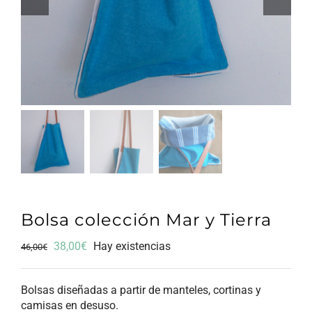
Bolsa colección Mar y Tierra
El
El
38,00
€
Hay existencias
46,00
€
precio
precio
original
actual
Bolsas diseñadas a partir de manteles, cortinas y
era:
es:
camisas en desuso.
46,00€.
38,00€.