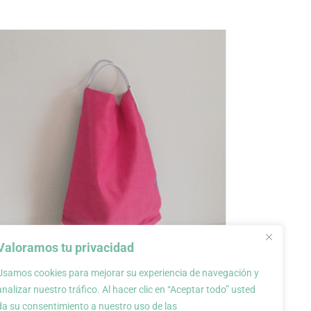
Valoramos tu privacidad
Usamos cookies para mejorar su experiencia de navegación y
analizar nuestro tráfico. Al hacer clic en “Aceptar todo” usted
Bolso mochila, colección Mosa
da su consentimiento a nuestro uso de las