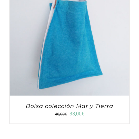
Bolsa colección Mar y Tierra
El
El
38,00
€
46,00
€
precio
precio
original
actual
era:
es: