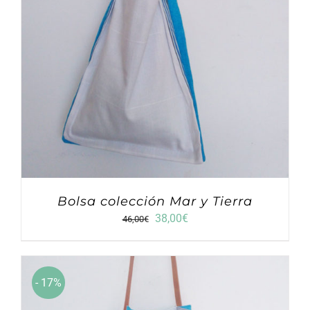
Bolsa colección Mar y Tierra
El
El
38,00
€
46,00
€
precio
precio
original
actual
era:
es:
46,00€.
38,00€.
- 17%