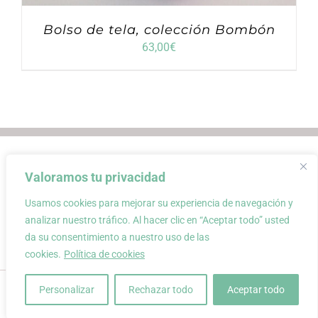
Bolso de tela, colección Bombón
63,00
€
Envios
Condiciones de Venta
Valoramos tu privacidad
Condiciones de uso
Aviso Legal
Atención al Cliente
Política de privacidad
Usamos cookies para mejorar su experiencia de navegación y
Carrito
Mi cuenta
0
analizar nuestro tráfico. Al hacer clic en “Aceptar todo” usted
da su consentimiento a nuestro uso de las
cookies.
Política de cookies
conloquetengo · creación de complementos únicos y atemporales a
Personalizar
Rechazar todo
Aceptar todo
partir de materiales recuperados