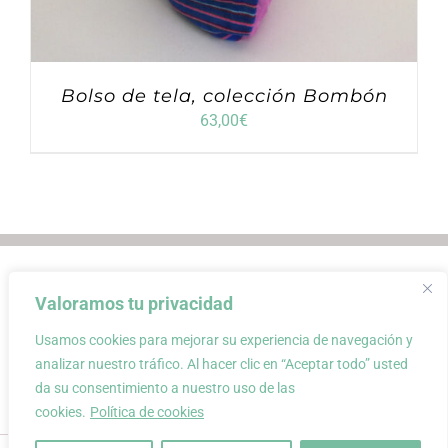
Bolso de tela, colección Bombón
63,00
€
Envios
Condiciones de Venta
Valoramos tu privacidad
Condiciones de uso
Aviso Legal
Atención al Cliente
Política de privacidad
Usamos cookies para mejorar su experiencia de navegación y
Carrito
Mi cuenta
0
analizar nuestro tráfico. Al hacer clic en “Aceptar todo” usted
da su consentimiento a nuestro uso de las
cookies.
Política de cookies