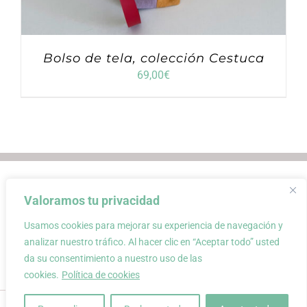
Bolso de tela, colección Cestuca
69,00
€
Envios
Condiciones de Venta
Valoramos tu privacidad
Condiciones de uso
Aviso Legal
Atención al Cliente
Política de privacidad
Usamos cookies para mejorar su experiencia de navegación y
Carrito
Mi cuenta
0
analizar nuestro tráfico. Al hacer clic en “Aceptar todo” usted
da su consentimiento a nuestro uso de las
cookies.
Política de cookies