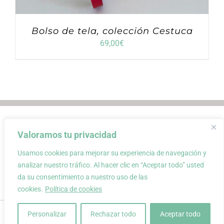
Bolso de tela, colección Cestuca
69,00
€
Envios
Condiciones de Venta
Valoramos tu privacidad
Condiciones de uso
Aviso Legal
Atención al Cliente
Política de privacidad
Usamos cookies para mejorar su experiencia de navegación y
Carrito
Mi cuenta
0
analizar nuestro tráfico. Al hacer clic en “Aceptar todo” usted
da su consentimiento a nuestro uso de las
cookies.
Política de cookies
conloquetengo · creación de complementos únicos y atemporales a
Personalizar
Rechazar todo
Aceptar todo
partir de materiales recuperados