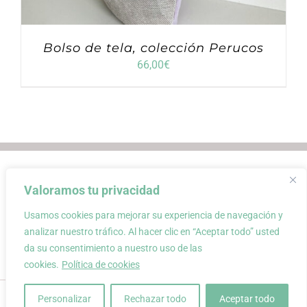
Bolso de tela, colección Perucos
66,00
€
Envios
Condiciones de Venta
Valoramos tu privacidad
Condiciones de uso
Aviso Legal
Atención al Cliente
Política de privacidad
Usamos cookies para mejorar su experiencia de navegación y
Carrito
Mi cuenta
0
analizar nuestro tráfico. Al hacer clic en “Aceptar todo” usted
da su consentimiento a nuestro uso de las
cookies.
Política de cookies
conloquetengo · creación de complementos únicos y atemporales a
Personalizar
Rechazar todo
Aceptar todo