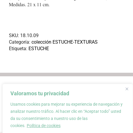
Medidas. 21 x 11 cm.
SKU:
18.10.09
Categoría:
colección ESTUCHE-TEXTURAS
Etiqueta:
ESTUCHE
Envios
Condiciones de Venta
Valoramos tu privacidad
Condiciones de uso
Aviso Legal
Atención al Cliente
Política de privacidad
Usamos cookies para mejorar su experiencia de navegación y
Carrito
Mi cuenta
0
analizar nuestro tráfico. Al hacer clic en “Aceptar todo” usted
da su consentimiento a nuestro uso de las
cookies.
Política de cookies