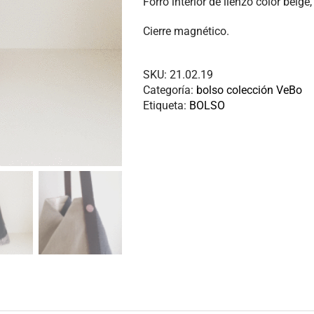
Forro interior de lienzo color beige,
Cierre magnético.
SKU:
21.02.19
Categoría:
bolso colección VeBo
Etiqueta:
BOLSO