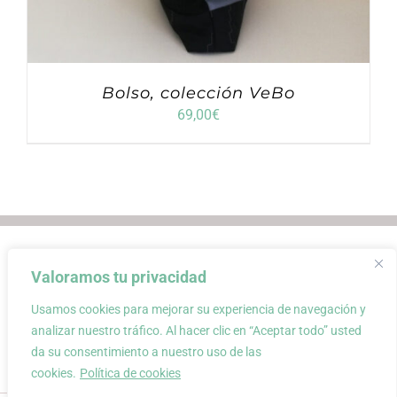
Bolso, colección VeBo
69,00
€
Envios
Condiciones de Venta
Valoramos tu privacidad
Condiciones de uso
Aviso Legal
Atención al Cliente
Política de privacidad
Usamos cookies para mejorar su experiencia de navegación y
Carrito
Mi cuenta
0
analizar nuestro tráfico. Al hacer clic en “Aceptar todo” usted
da su consentimiento a nuestro uso de las
cookies.
Política de cookies