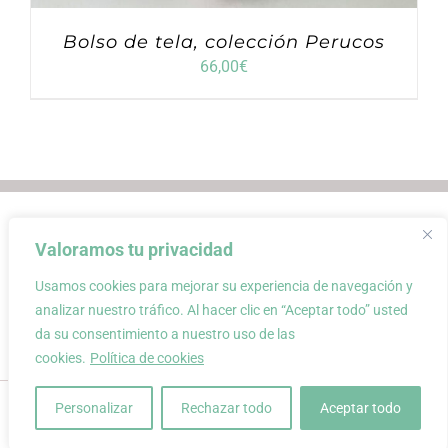
Bolso de tela, colección Perucos
66,00
€
Envios
Condiciones de Venta
Valoramos tu privacidad
Condiciones de uso
Aviso Legal
Atención al Cliente
Política de privacidad
Usamos cookies para mejorar su experiencia de navegación y
Carrito
Mi cuenta
0
analizar nuestro tráfico. Al hacer clic en “Aceptar todo” usted
da su consentimiento a nuestro uso de las
cookies.
Política de cookies
conloquetengo · creación de complementos únicos y atemporales a
Personalizar
Rechazar todo
Aceptar todo
partir de materiales recuperados