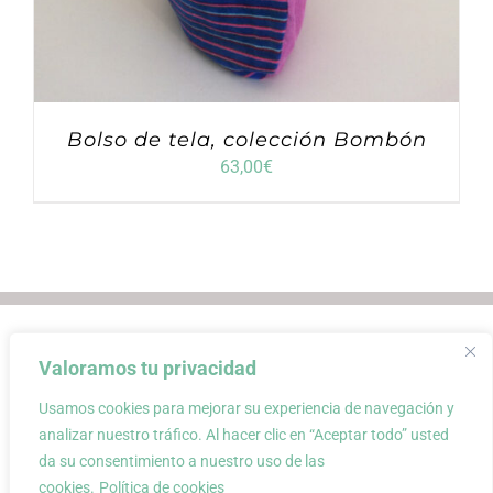
Bolso de tela, colección Bombón
63,00
€
Envios
Condiciones de Venta
Valoramos tu privacidad
Condiciones de uso
Aviso Legal
Atención al Cliente
Política de privacidad
Usamos cookies para mejorar su experiencia de navegación y
Carrito
Mi cuenta
0
analizar nuestro tráfico. Al hacer clic en “Aceptar todo” usted
da su consentimiento a nuestro uso de las
cookies.
Política de cookies