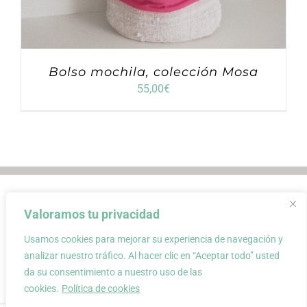
Bolso mochila, colección Mosa
55,00
€
Envios
Condiciones de Venta
Valoramos tu privacidad
Condiciones de uso
Aviso Legal
Atención al Cliente
Política de privacidad
Usamos cookies para mejorar su experiencia de navegación y
Carrito
Mi cuenta
0
analizar nuestro tráfico. Al hacer clic en “Aceptar todo” usted
da su consentimiento a nuestro uso de las
cookies.
Política de cookies