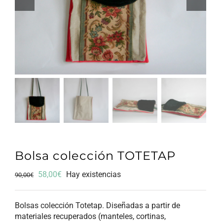
Bolsa colección TOTETAP
El
El
58,00
€
Hay existencias
90,00
€
precio
precio
original
actual
Bolsas colección Totetap. Diseñadas a partir de
era:
es:
materiales recuperados (manteles, cortinas,
90,00€.
58,00€.