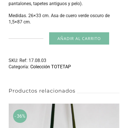
pantalones, tapetes antiguos y pelo).
Medidas. 26×33 cm. Asa de cuero verde oscuro de
1,5×87 cm.
AÑADIR AL CARRITO
Bolsa
colección
TOTETAP
cantidad
SKU:
Ref: 17.08.03
Categoría:
Colección TOTETAP
Productos relacionados
- 36%