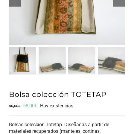
Bolsa colección TOTETAP
El
El
58,00
€
Hay existencias
90,00
€
precio
precio
original
actual
Bolsas colección Totetap. Diseñadas a partir de
era:
es:
materiales recuperados (manteles, cortinas,
90,00€.
58,00€.