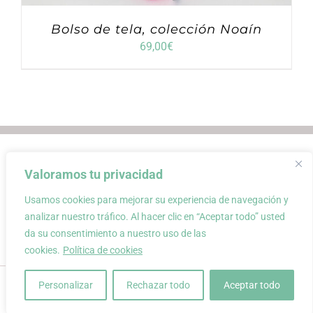
Bolso de tela, colección Noaín
69,00
€
Envios
Condiciones de Venta
Valoramos tu privacidad
Condiciones de uso
Aviso Legal
Atención al Cliente
Política de privacidad
Usamos cookies para mejorar su experiencia de navegación y
Carrito
Mi cuenta
0
analizar nuestro tráfico. Al hacer clic en “Aceptar todo” usted
da su consentimiento a nuestro uso de las
cookies.
Política de cookies
conloquetengo · creación de complementos únicos y atemporales a
Personalizar
Rechazar todo
Aceptar todo
partir de materiales recuperados