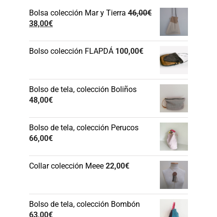
Bolsa colección Mar y Tierra
46,00
€
El
El
38,00
€
precio
precio
original
actual
Bolso colección FLAPDÁ
100,00
€
era:
es:
46,00€.
38,00€.
Bolso de tela, colección Boliños
48,00
€
Bolso de tela, colección Perucos
66,00
€
Collar colección Meee
22,00
€
Bolso de tela, colección Bombón
63,00
€