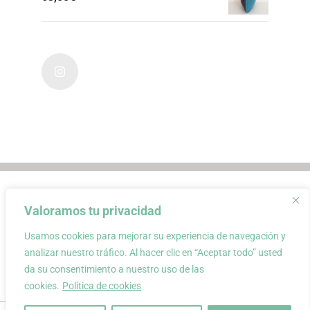
Envios
Condiciones de Venta
Valoramos tu privacidad
Condiciones de uso
Aviso Legal
Atención al Cliente
Política de privacidad
Usamos cookies para mejorar su experiencia de navegación y
Carrito
Mi cuenta
0
analizar nuestro tráfico. Al hacer clic en “Aceptar todo” usted
da su consentimiento a nuestro uso de las
cookies.
Política de cookies